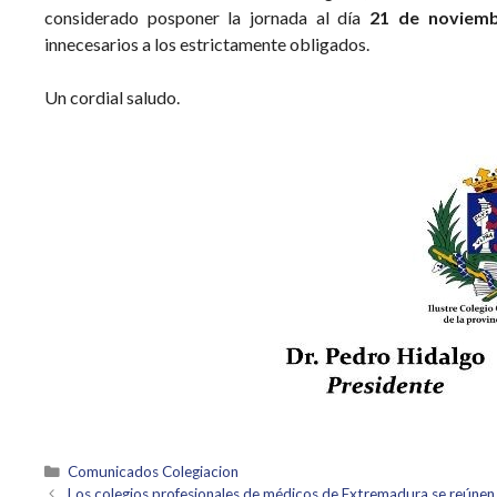
considerado posponer la jornada al día
21 de noviemb
innecesarios a los estrictamente obligados.
Un cordial saludo.
Categorías
Comunicados Colegiacion
Los colegios profesionales de médicos de Extremadura se reúnen 