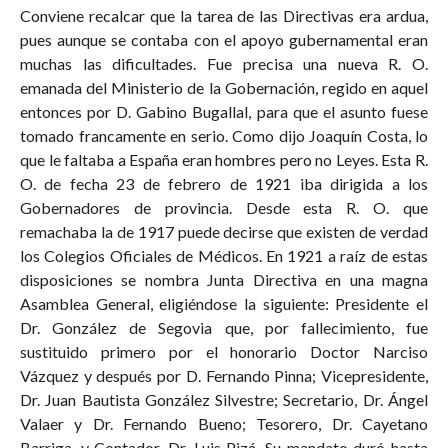
Conviene recalcar que la tarea de las Directivas era ardua,
pues aunque se contaba con el apoyo gubernamental eran
muchas las dificultades. Fue precisa una nueva R. O.
emanada del Ministerio de la Gobernación, regido en aquel
entonces por D. Gabino Bugallal, para que el asunto fuese
tomado francamente en serio. Como dijo Joaquín Costa, lo
que le faltaba a España eran hombres pero no Leyes. Esta R.
O. de fecha 23 de febrero de 1921 iba dirigida a los
Gobernadores de provincia. Desde esta R. O. que
remachaba la de 1917 puede decirse que existen de verdad
los Colegios Oficiales de Médicos. En 1921 a raíz de estas
disposiciones se nombra Junta Directiva en una magna
Asamblea General, eligiéndose la siguiente: Presidente el
Dr. González de Segovia que, por fallecimiento, fue
sustituido primero por el honorario Doctor Narciso
Vázquez y después por D. Fernando Pinna; Vicepresidente,
Dr. Juan Bautista González Silvestre; Secretario, Dr. Ángel
Valaer y Dr. Fernando Bueno; Tesorero, Dr. Cayetano
Barriga, y Contador, Dr. Luis Pizá. Su mandato duró hasta