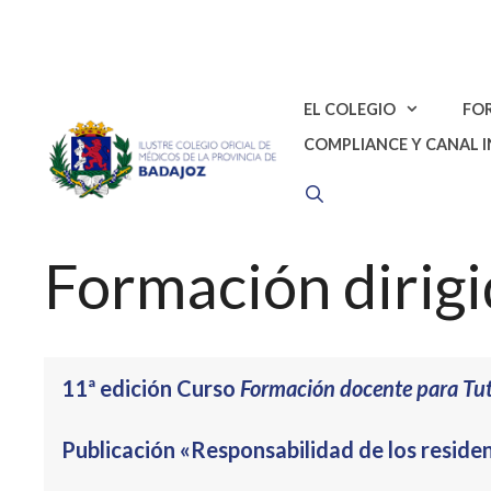
Saltar
al
contenido
EL COLEGIO
FO
COMPLIANCE Y CANAL 
Formación dirigi
11ª edición Curso
Formación docente para Tu
Publicación «Responsabilidad de los residen