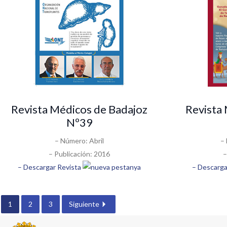
Revista Médicos de Badajoz
Revista
Nº39
– Número: Abril
–
– Publicación: 2016
–
– Descargar Revista
– Descarga
1
2
3
Siguiente