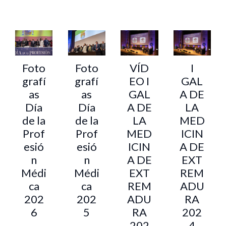
Foto
Foto
VÍD
I
grafí
grafí
EO I
GAL
as
as
GAL
A DE
Día
Día
A DE
LA
de la
de la
LA
MED
Prof
Prof
MED
ICIN
esió
esió
ICIN
A DE
n
n
A DE
EXT
Médi
Médi
EXT
REM
ca
ca
REM
ADU
202
202
ADU
RA
6
5
RA
202
202
4