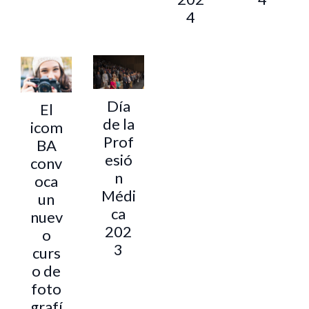
4
Día
El
de la
icom
Prof
BA
esió
conv
n
oca
Médi
un
ca
nuev
202
o
3
curs
o de
foto
grafí