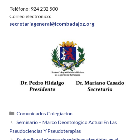
Teléfono: 924 232 500
Correo electrónico:
secretariageneral@icombadajoz.org
Categorías
Comunicados Colegiacion
Seminario – Marco Deontológico Actual En Las
Pseudociencias Y Pseudoterapias
Se duplica el número de médicos atendidos en el