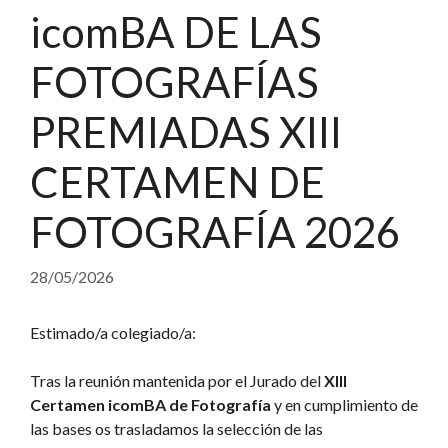
icomBA DE LAS
FOTOGRAFÍAS
PREMIADAS XIII
CERTAMEN DE
FOTOGRAFÍA 2026
28/05/2026
Estimado/a colegiado/a:
Tras la reunión mantenida por el Jurado del
XIII
Certamen icomBA de Fotografía
y en cumplimiento de
las bases os trasladamos la selección de las