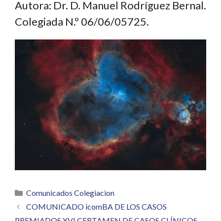
Autora: Dr. D. Manuel Rodríguez Bernal.
Colegiada N.º 06/06/05725.
Categorías
Comunicados Colegiacion
COMUNICADO icomBA DE LOS CASOS
PREMIADOS XVI CERTAMEN DE CASOS CLÍNICOS