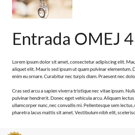
Entrada OMEJ 4
Lorem ipsum dolor sit amet, consectetur adipiscing elit. Maur
aliquet elit. Mauris sed ipsum ut quam pulvinar elementum. D
enim eu ornare. Curabitur nec turpis diam. Praesent nec dolor
Cras sed arcu a sapien viverra tristique nec vitae ipsum. Null
pulvinar hendrerit. Donec eget vehicula arcu. Aliquam lectus fe
ullamcorper nunc, nec convallis mi. Pellentesque sem lectus, 
pharetra lacus mattis sit amet. Vestibulum nibh elit, sceler