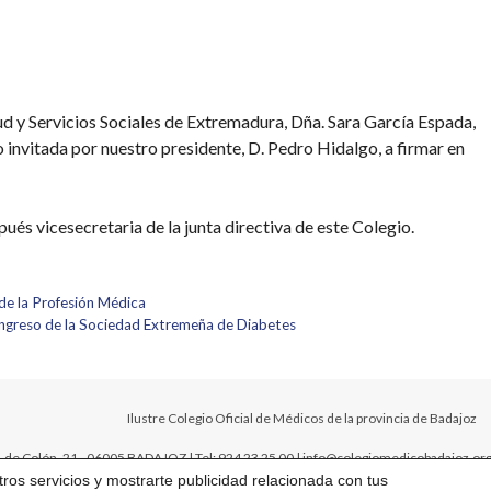
d y Servicios Sociales de Extremadura, Dña. Sara García Espada,
 invitada por nuestro presidente, D. Pedro Hidalgo, a firmar en
ués vicesecretaria de la junta directiva de este Colegio.
 de la Profesión Médica
Congreso de la Sociedad Extremeña de Diabetes
Ilustre Colegio Oficial de Médicos de la provincia de Badajoz
. de Colón, 21 - 06005 BADAJOZ | Tel: 924 23 25 00 | info@colegiomedicobadajoz.
tros servicios y mostrarte publicidad relacionada con tus