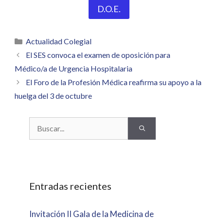
D.O.E.
Categorías
Actualidad Colegial
El SES convoca el examen de oposición para
Médico/a de Urgencia Hospitalaria
El Foro de la Profesión Médica reafirma su apoyo a la
huelga del 3 de octubre
Buscar:
Entradas recientes
Invitación II Gala de la Medicina de