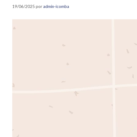
19/06/2025
por
admin-icomba