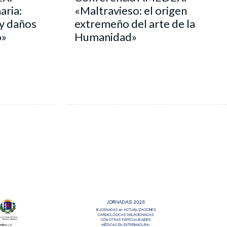
aria:
«Maltravieso: el origen
 y daños
extremeño del arte de la
o»
Humanidad»