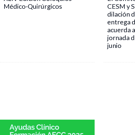
Médico-Quirúrgicos
CESM y S
dilación 
entrega 
acuerda a
jornada d
junio